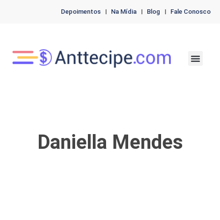
Depoimentos
Na Mídia
Blog
Fale Conosco
Venda seu proces
Solicite seu emp
Auxílio-acidente
Daniella Mendes